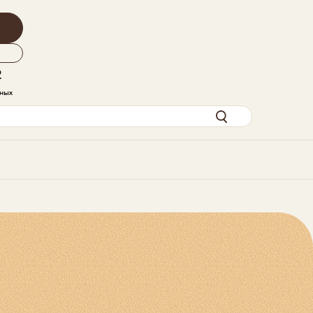
2
дных