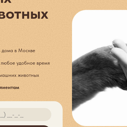
вотных
з дома в Москве
и любое удобное время
омашних животных
клиентам