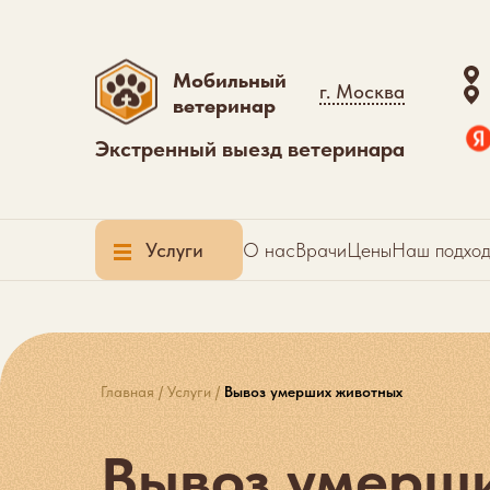
Мобильный
г. Москва
ветеринар
Экстренный выезд ветеринара
Услуги
О нас
Врачи
Цены
Наш подхо
Главная
/
Услуги
/
Вывоз умерших животных
Вывоз умерш